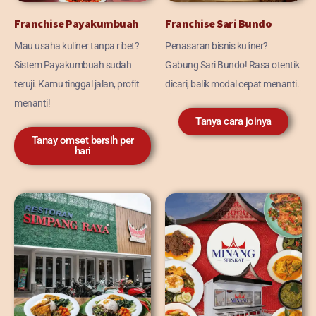
Franchise Payakumbuah
Franchise Sari Bundo
Mau usaha kuliner tanpa ribet?
Penasaran bisnis kuliner?
Sistem Payakumbuah sudah
Gabung Sari Bundo! Rasa otentik
teruji. Kamu tinggal jalan, profit
dicari, balik modal cepat menanti.
menanti!
Tanya cara joinya
Tanay omset bersih per
hari