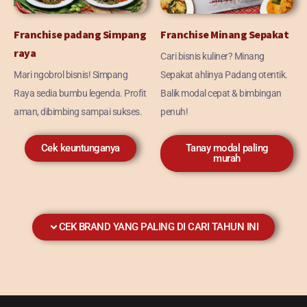
Franchise padang Simpang
Franchise Minang Sepakat
raya
Cari bisnis kuliner? Minang
Mari ngobrol bisnis! Simpang
Sepakat ahlinya Padang otentik.
Raya sedia bumbu legenda. Profit
Balik modal cepat & bimbingan
aman, dibimbing sampai sukses.
penuh!
Cek keuntunganya
Tanay modal paling
murah
CEK BRAND YANG PALING DI CARI TAHUN INI