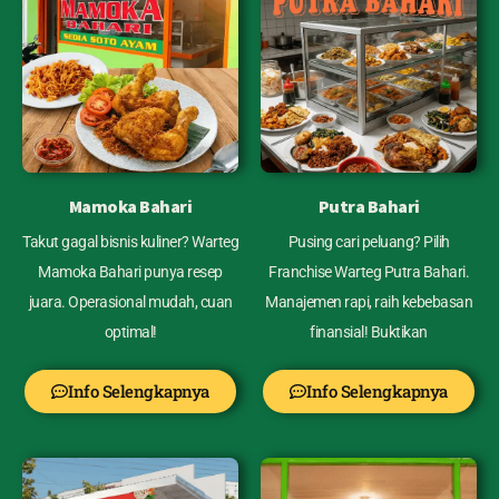
Mamoka Bahari
Putra Bahari
Takut gagal bisnis kuliner? Warteg
Pusing cari peluang? Pilih
Mamoka Bahari punya resep
Franchise Warteg Putra Bahari.
juara. Operasional mudah, cuan
Manajemen rapi, raih kebebasan
optimal!
finansial! Buktikan
Info Selengkapnya
Info Selengkapnya