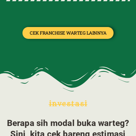
CEK FRANCHISE WARTEG LAINNYA
investasi
Berapa sih modal buka warteg?
Sini, kita cek bareng estimasi