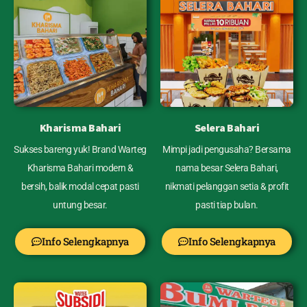
Kharisma Bahari
Selera Bahari
Sukses bareng yuk! Brand Warteg
Mimpi jadi pengusaha? Bersama
Kharisma Bahari modern &
nama besar Selera Bahari,
bersih, balik modal cepat pasti
nikmati pelanggan setia & profit
untung besar.
pasti tiap bulan.
Info Selengkapnya
Info Selengkapnya