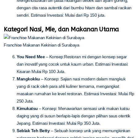
Mengkhususkan diri pada hidangan bebek dan ayam goreng,
dengan cita rasa autentik dari bumbu hitam dan sambal racikan
sendiri. Estimasi Investasi: Mulai dari Rp 150 juta.
Kategori Nasi, Mie, dan Makanan Utama
Franchise Makanan Kekinian di Surabaya
You Need Mee
– Konsep:Restoran mi dengan konsep segar
dan inovatif yang cocok untuk kaum urban. Estimasi Investasi:
Kisaran Mulai Rp 100 Juta.
Mangkokku
– Konsep: Sajian nasi modern dalam mangkuk
yang di racik oleh para ahli kuliner ternama, mengangkat
masakan rumahan ke level restoran. Estimasi Investasi: Mulai Rp
250 Juta.
Kimukatsu
– Konsep: Menawarkan sensasi unik makan katsu
daging yang di susun berlapis-lapis dengan pilihan saus otentik
Jepang. Estimasi Investasi: Mulai Rp 350 Juta.
Seblak Teh Betty
– Sebuah konsep unik yang memungkinkan
pelanggan berkreasi dengan seblak impian mereka, memilih dari