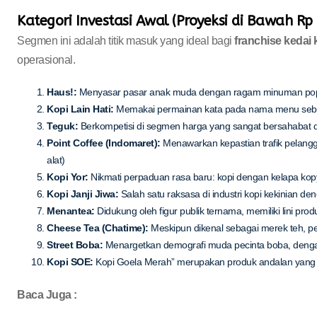
Kategori Investasi Awal (Proyeksi di Bawah Rp
Segmen ini adalah titik masuk yang ideal bagi
franchise kedai
operasional.
Haus!:
Menyasar pasar anak muda dengan ragam minuman populer
Kopi Lain Hati:
Memakai permainan kata pada nama menu sebagai
Teguk:
Berkompetisi di segmen harga yang sangat bersahabat de
Point Coffee (Indomaret):
Menawarkan kepastian trafik pelang
alat)
Kopi Yor:
Nikmati perpaduan rasa baru: kopi dengan kelapa kopy
Kopi Janji Jiwa:
Salah satu raksasa di industri kopi kekinian de
Menantea:
Didukung oleh figur publik ternama, memiliki lini pro
Cheese Tea (Chatime):
Meskipun dikenal sebagai merek teh, pen
Street Boba:
Menargetkan demografi muda pecinta boba, dengan m
Kopi SOE:
Kopi Goela Merah” merupakan produk andalan yang di
Baca Juga :