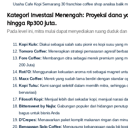
Usaha Cafe Kopi Semarang 30 franchise coffee shop analisa balik 
Kategori Investasi Menengah: Proyeksi dana y
hingga Rp300 juta.
Pada level ini, mitra mulai dapat menyediakan ruang duduk dan
Kopi Kulo:
Diakui sebagai salah satu pionir es kopi susu yang m
Tomoro Coffee:
Menerapkan strategi pemasaran agresif berbasis 
Fore Coffee:
Membangun citra sebagai merek premium yang menge
200 Juta)
Roti’O:
Menggunakan kekuatan aroma roti sebagai magnet untuk
Maxx Coffee:
Merek yang sudah lama berdiri dengan standar oper
Kopi Tuku:
Kami sangat selektif dalam memilih mitra, sehingga
bervariasi)
Filosofi Kopi:
Menjual lebih dari sekadar kopi; menjual narasi 
Bittersweet by Najla:
Gabungan populer dari hidangan penutup 
bagus untuk bisnis Anda
D’Crepes:
Menawarkan paket komplit makanan ringan dan minuma
Bengawan Solo Coffee:
Mengusung kebanggaan pada biji kopi a