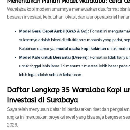
Menentukan Pilihan Model Waralaba: Gerai Ce
Waralaba kopi modern umumnya menawarkan dua format bisnis
besaran investasi, kebutuhan lokasi, dan alur operasional harian
Model Gerai Cepat Ambil (
Grab & Go
):
Format ini mengutamaka
suksesnya adalah lokasi di titik-titik arus manusia yang padat, sep
Kelebihan utamanya,
modal usaha kopi kekinian
untuk model in
Model Kafe untuk Bersantai (
Dine-in
):
Format ini tidak hanya 
untuk tinggal lebih lama. Ini menuntut investasi lebih besar pada
lebih lega adalah sebuah keharusan.
Daftar Lengkap 35 Waralaba Kopi u
Investasi di Surabaya
Saya telah menyusun daftar ini berdasarkan riset dan pengalam
angka ini merupakan proyeksi awal yang bisa saja bergeser ses
2026.