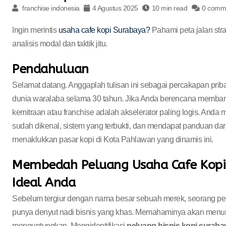
franchise indonesia
4 Agustus 2025
10 min read
0 comm
Ingin merintis
usaha cafe kopi Surabaya?
Pahami peta jalan stra
analisis modal dan taktik jitu.
Pendahuluan
Selamat datang. Anggaplah tulisan ini sebagai percakapan pri
dunia waralaba selama 30 tahun. Jika Anda berencana memb
kemitraan atau franchise adalah akselerator paling logis. An
sudah dikenal, sistem yang terbukti, dan mendapat panduan dari
menaklukkan pasar kopi di Kota Pahlawan yang dinamis ini.
Membedah Peluang Usaha Cafe Kopi
Ideal Anda
Sebelum tergiur dengan nama besar sebuah merek, seorang pe
punya denyut nadi bisnis yang khas. Memahaminya akan menunt
menguntungkan. Mengidentifikasi
peluang bisnis kopi suraba