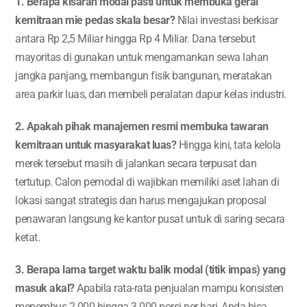
1. Berapa kisaran modal pasti untuk membuka gerai
kemitraan mie pedas skala besar?
Nilai investasi berkisar
antara Rp 2,5 Miliar hingga Rp 4 Miliar. Dana tersebut
mayoritas di gunakan untuk mengamankan sewa lahan
jangka panjang, membangun fisik bangunan, meratakan
area parkir luas, dan membeli peralatan dapur kelas industri.
2. Apakah pihak manajemen resmi membuka tawaran
kemitraan untuk masyarakat luas?
Hingga kini, tata kelola
merek tersebut masih di jalankan secara terpusat dan
tertutup. Calon pemodal di wajibkan memiliki aset lahan di
lokasi sangat strategis dan harus mengajukan proposal
penawaran langsung ke kantor pusat untuk di saring secara
ketat.
3. Berapa lama target waktu balik modal (titik impas) yang
masuk akal?
Apabila rata-rata penjualan mampu konsisten
menembus 2.000 hingga 3.000 porsi per hari, Anda bisa