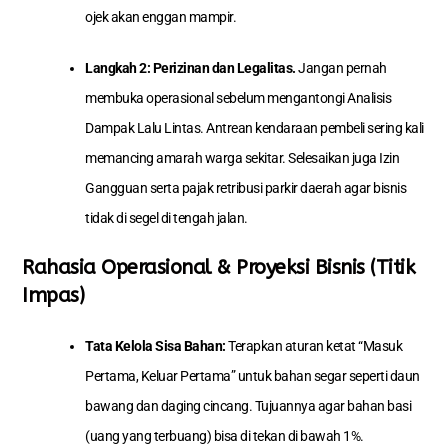
ojek akan enggan mampir.
Langkah 2: Perizinan dan Legalitas.
Jangan pernah
membuka operasional sebelum mengantongi Analisis
Dampak Lalu Lintas. Antrean kendaraan pembeli sering kali
memancing amarah warga sekitar. Selesaikan juga Izin
Gangguan serta pajak retribusi parkir daerah agar bisnis
tidak di segel di tengah jalan.
Rahasia Operasional & Proyeksi Bisnis (Titik
Impas)
Tata Kelola Sisa Bahan:
Terapkan aturan ketat “Masuk
Pertama, Keluar Pertama” untuk bahan segar seperti daun
bawang dan daging cincang. Tujuannya agar bahan basi
(uang yang terbuang) bisa di tekan di bawah 1%.