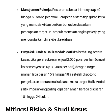
Manajemen Pekerja:
Restoran sebesar ini menyerap 40
hingga 60 orang pegawai. Terapkan sistem tiga giliran kerja
yang manusiawi dan berikan bonus berdasarkan
pencapaian target. Ini ampuh menekan angka pekerja yang
mengundurkan diri akibat kelelahan.
Proyeksi Bisnis & Balik Modal:
Mari kita berhitung secara
kasar. Jika gerai sukses menjual 2.000 porsi per hari (omzet
kotor menyentuh Rp 30 Juta per hari), dengan target
margin laba bersih 15% hingga 18% setelah di potong
pengeluaran operasional raksasa, maka target Balik Modal
(Titik Impas) yang paling logis dan aman berada di kisaran
18 hingga 24 bulan.
Mitigasi Risiko & Studi Kasus